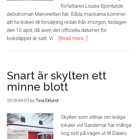
författaren Louise Björnlunds
debutroman Marionetten här. Båda mackarna kommer
att ha boken till försäljning redan från imorgon, tisdagen
den 10 april, då även det officiella datumet för
boksläppet är satt. Vi …
[Read more...]
about
Vinn
ett
signerat
exemplar
Snart är skylten ett
av
minne blott
Marionetten
2018-04-03
by
Tina Eklund
Skylten som vittnar om lediga
lokaler vid Sandemar har många
nog sett på vägen ut till Dalarö.