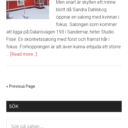
Men snart är skylten ett minne
blott då Sandra Dahlskog
öppnar en salong med kvinnan i
fokus. Salongen som kommer
att ligga på Dalarövägen 193 i Sandemar, heter Studio
Frisé. En skönhetssalong med först och främst hår i
fokus. Förhoppningen är att även kunna erbjuda ett större
…
[Read more...]
about
Snart
är
skylten
ett
« Previous Page
minne
blott
Primary
SÖK
Sidebar
Sök