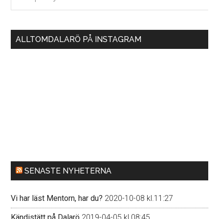
på
sajten
...
ALLTOMDALARÖ PÅ INSTAGRAM
SENASTE NYHETERNA
Vi har läst Mentorn, har du?
2020-10-08 kl.11:27
Kändistätt på Dalarö
2019-04-05 kl.08:45