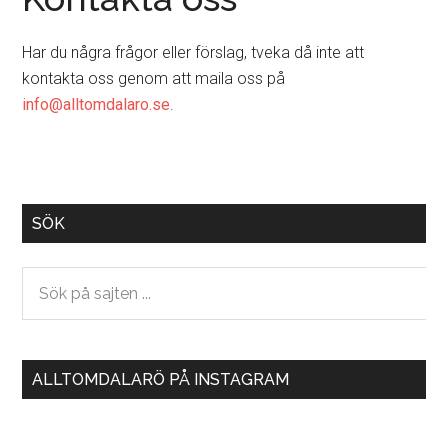
Har du några frågor eller förslag, tveka då inte att
kontakta oss genom att maila oss på
info@alltomdalaro.se
.
Primary
SÖK
Sidebar
Sök
på
sajten
...
ALLTOMDALARÖ PÅ INSTAGRAM