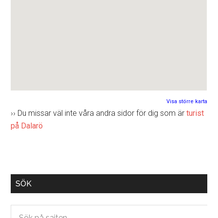
Visa större karta
›› Du missar väl inte våra andra sidor för dig som är
turist
på Dalarö
Primary
SÖK
Sidebar
Sök