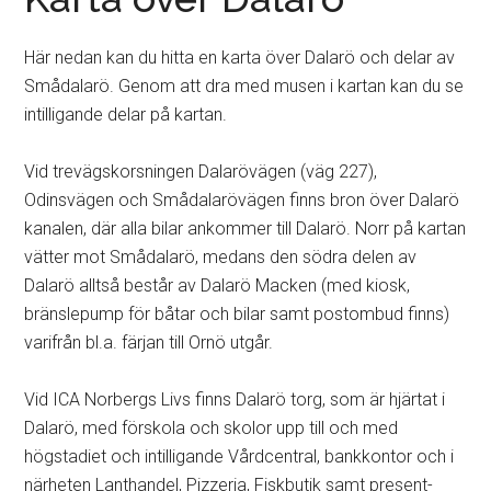
Här nedan kan du hitta en karta över Dalarö och delar av
Smådalarö. Genom att dra med musen i kartan kan du se
intilligande delar på kartan.
Vid trevägskorsningen Dalarövägen (väg 227),
Odinsvägen och Smådalarövägen finns bron över Dalarö
kanalen, där alla bilar ankommer till Dalarö. Norr på kartan
vätter mot Smådalarö, medans den södra delen av
Dalarö alltså består av Dalarö Macken (med kiosk,
bränslepump för båtar och bilar samt postombud finns)
varifrån bl.a. färjan till Ornö utgår.
Vid ICA Norbergs Livs finns Dalarö torg, som är hjärtat i
Dalarö, med förskola och skolor upp till och med
högstadiet och intilligande Vårdcentral, bankkontor och i
närheten Lanthandel, Pizzeria, Fiskbutik samt present-