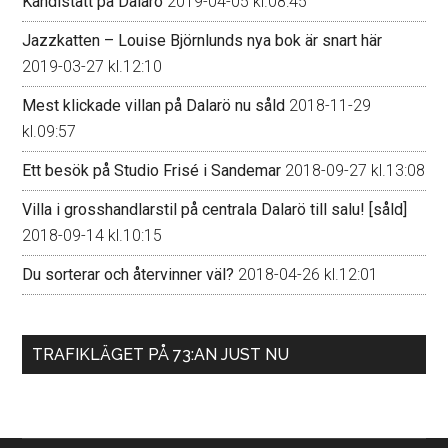
Kändistätt på Dalarö
2019-04-05 kl.08:45
Jazzkatten – Louise Björnlunds nya bok är snart här
2019-03-27 kl.12:10
Mest klickade villan på Dalarö nu såld
2018-11-29
kl.09:57
Ett besök på Studio Frisé i Sandemar
2018-09-27 kl.13:08
Villa i grosshandlarstil på centrala Dalarö till salu! [såld]
2018-09-14 kl.10:15
Du sorterar och återvinner väl?
2018-04-26 kl.12:01
TRAFIKLÄGET PÅ 73:AN JUST NU