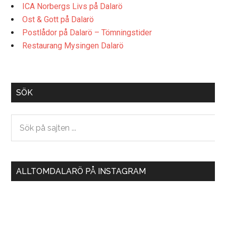
ICA Norbergs Livs på Dalarö
Ost & Gott på Dalarö
Postlådor på Dalarö – Tömningstider
Restaurang Mysingen Dalarö
Primary
SÖK
Sidebar
Sök
på
sajten
...
ALLTOMDALARÖ PÅ INSTAGRAM