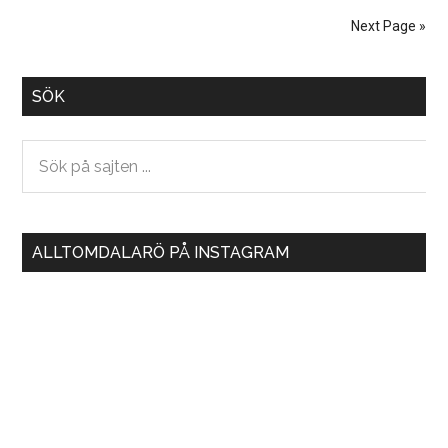
återvinner
Next Page »
väl?
Primary
SÖK
Sidebar
Sök
på
sajten
...
ALLTOMDALARÖ PÅ INSTAGRAM