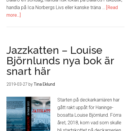
handla på Ica Norbergs Livs eller kanske träna …
[Read
more...]
about
Kändistätt
på
Dalarö
Jazzkatten – Louise
Björnlunds nya bok är
snart här
2019-03-27
by
Tina Eklund
Starten på deckarkarriären har
gått rakt uppåt för Haninge-
bosatta Louise Björnlund. Förra
året, 2018, kom vad som skulle
bli startskottet på deckarserien