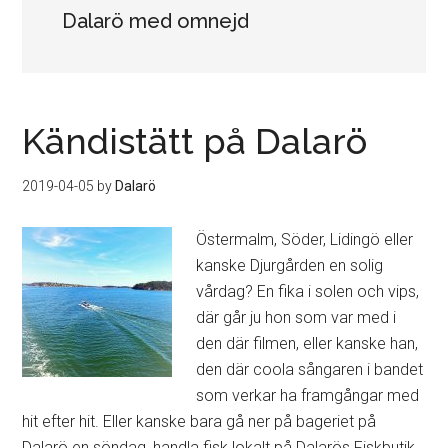
Dalarö med omnejd
Kändistätt på Dalarö
2019-04-05
by
Dalarö
Östermalm, Söder, Lidingö eller
kanske Djurgården en solig
vårdag? En fika i solen och vips,
där går ju hon som var med i
den där filmen, eller kanske han,
den där coola sångaren i bandet
som verkar ha framgångar med
hit efter hit. Eller kanske bara gå ner på bageriet på
Dalarö en söndag, handla fisk lokalt på Dalarös Fiskbutik,