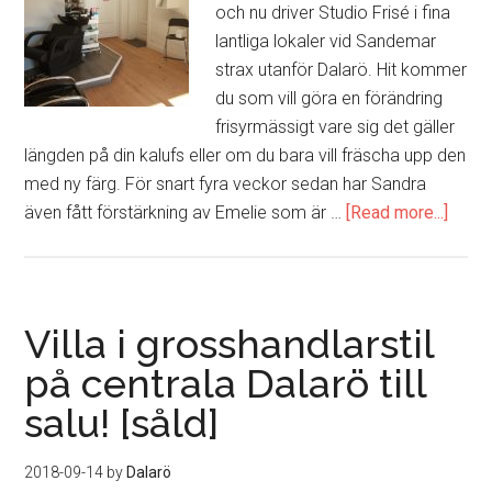
och nu driver Studio Frisé i fina
lantliga lokaler vid Sandemar
strax utanför Dalarö. Hit kommer
du som vill göra en förändring
frisyrmässigt vare sig det gäller
längden på din kalufs eller om du bara vill fräscha upp den
med ny färg. För snart fyra veckor sedan har Sandra
även fått förstärkning av Emelie som är …
[Read more...]
about
Ett
besö
på
Studi
Villa i grosshandlarstil
Frisé
på centrala Dalarö till
i
salu! [såld]
Sand
2018-09-14
by
Dalarö