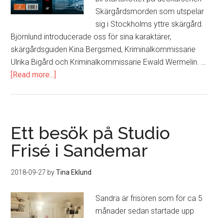
Skärgårdsmorden som utspelar
sig i Stockholms yttre skärgård.
Björnlund introducerade oss för sina karaktärer,
skärgårdsguiden Kina Bergsmed, Kriminalkommissarie
Ulrika Bigård och Kriminalkommissarie Ewald Wermelin. …
[Read more...]
about
Jazzkatten
–
Louise
Björnlunds
Ett besök på Studio
nya
Frisé i Sandemar
bok
är
2018-09-27
by
Tina Eklund
snart
här
Sandra är frisören som för ca 5
månader sedan startade upp