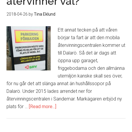
återvinner väl?
Dalarö
till
2018-04-26
by
Tina Eklund
salu!
[såld]
Ett annat tecken på att våren
börjar ta fart är att den mobila
återvinningscentralen kommer ut
till Dalarö. Så det är dags att
öppna upp garaget,
friggebodarna och den allmänna
utemiljön kanske skall ses över,
för nu går det att slänga annat än hushållssopor på
Dalarö. Under 2015 lades arrendet ner för
återvinningscentralen i Sandemar. Markägaren erbjöd ny
plats för …
[Read more...]
about
Du
sorterar
och