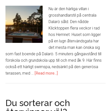
Nu är den härliga villan i
grosshandlarstil på centrala
Dalarö såld. Den nådde
Klicktoppen flera veckor i rad
hos Hemnet. Huset som ligger
på en lugn återvändsgata har
det mesta man kan önska sig
som fast boende på Dalarö. 5 minuters gångavstånd till
förskola och grundskola upp till och med åk 9. Här finns
också ett härligt swimspa, nedsänkt på den generösa
terassen, med …
[Read more...]
about
Villa
i
grosshandlarstil
på
Du sorterar och
centrala