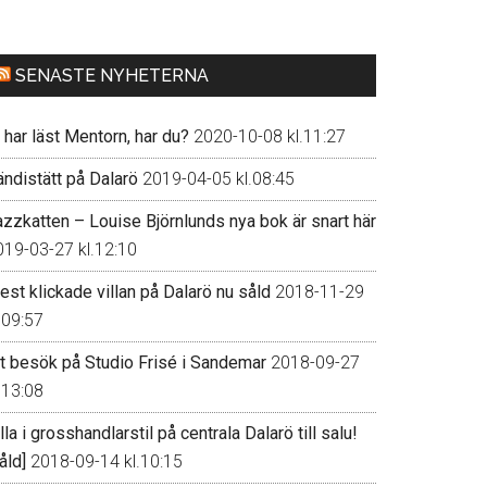
SENASTE NYHETERNA
 har läst Mentorn, har du?
2020-10-08 kl.11:27
ändistätt på Dalarö
2019-04-05 kl.08:45
azzkatten – Louise Björnlunds nya bok är snart här
019-03-27 kl.12:10
st klickade villan på Dalarö nu såld
2018-11-29
.09:57
tt besök på Studio Frisé i Sandemar
2018-09-27
.13:08
lla i grosshandlarstil på centrala Dalarö till salu!
åld]
2018-09-14 kl.10:15