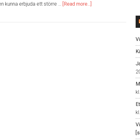
n kunna erbjuda ett större …
[Read more...]
about
Snart
är
skylten
ett
Vi
minne
K
blott
J
2
Me
kl
E
kl
Vi
[s