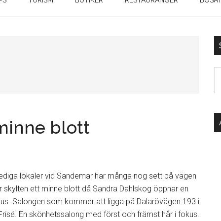
PS
TURISM
BUTIKER
RESTAURANGER
BOSAT
S
p
sa
...
 minne blott
lediga lokaler vid Sandemar har många nog sett på vägen
 är skylten ett minne blott då Sandra Dahlskog öppnar en
kus. Salongen som kommer att ligga på Dalarövägen 193 i
risé. En skönhetssalong med först och främst hår i fokus.