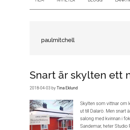
HEM
NYHETER
BLOGG
LÄNKTI
paulmitchell
Snart är skylten ett
2018-04-03
by
Tina Eklund
Skylten som vittnar om 
ut till Dalarö. Men snart
salong med kvinnan i fo
Sandemar, heter Studio F