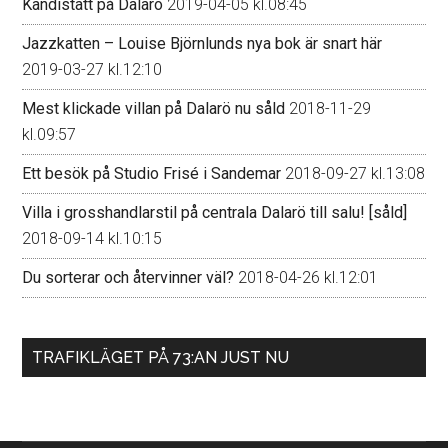
Kändistätt på Dalarö
2019-04-05 kl.08:45
Jazzkatten – Louise Björnlunds nya bok är snart här
2019-03-27 kl.12:10
Mest klickade villan på Dalarö nu såld
2018-11-29
kl.09:57
Ett besök på Studio Frisé i Sandemar
2018-09-27 kl.13:08
Villa i grosshandlarstil på centrala Dalarö till salu! [såld]
2018-09-14 kl.10:15
Du sorterar och återvinner väl?
2018-04-26 kl.12:01
TRAFIKLÄGET PÅ 73:AN JUST NU