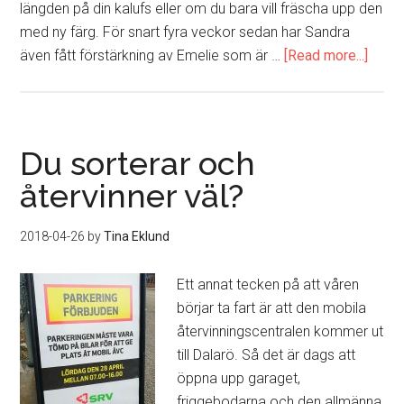
längden på din kalufs eller om du bara vill fräscha upp den
med ny färg. För snart fyra veckor sedan har Sandra
även fått förstärkning av Emelie som är …
[Read more...]
about
Ett
besö
på
Studi
Du sorterar och
Frisé
återvinner väl?
i
Sand
2018-04-26
by
Tina Eklund
Ett annat tecken på att våren
börjar ta fart är att den mobila
återvinningscentralen kommer ut
till Dalarö. Så det är dags att
öppna upp garaget,
friggebodarna och den allmänna