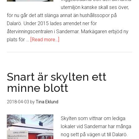
utemiljön kanske skall ses över,
för nu går det att slänga annat än hushållssopor på
Dalarö. Under 2015 lades arrendet ner för
återvinningscentralen i Sandemar. Markägaren erbjöd ny
plats för …
[Read more...]
about
Du
sorterar
och
återvinner
Snart är skylten ett
väl?
minne blott
2018-04-03
by
Tina Eklund
Skylten som vittnar om lediga
lokaler vid Sandemar har många
nog sett på vägen ut till Dalarö.