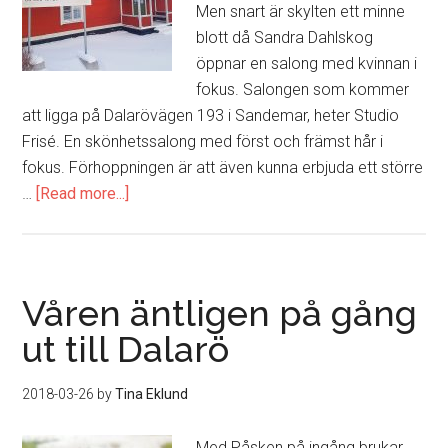
Men snart är skylten ett minne
blott då Sandra Dahlskog
öppnar en salong med kvinnan i
fokus. Salongen som kommer
att ligga på Dalarövägen 193 i Sandemar, heter Studio
Frisé. En skönhetssalong med först och främst hår i
fokus. Förhoppningen är att även kunna erbjuda ett större
…
[Read more...]
about
Snart
är
skylten
ett
Våren äntligen på gång
minne
ut till Dalarö
blott
2018-03-26
by
Tina Eklund
Med Påsken på ingång brukar