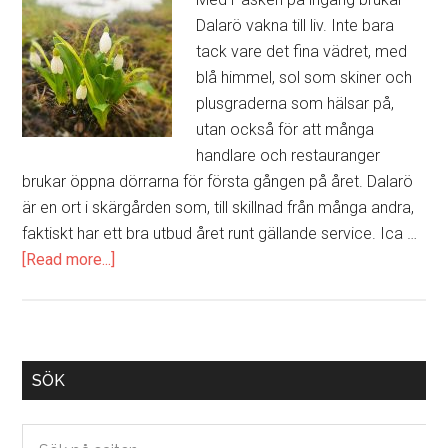
Dalarö vakna till liv. Inte bara
tack vare det fina vädret, med
blå himmel, sol som skiner och
plusgraderna som hälsar på,
utan också för att många
handlare och restauranger
brukar öppna dörrarna för första gången på året. Dalarö
är en ort i skärgården som, till skillnad från många andra,
faktiskt har ett bra utbud året runt gällande service. Ica …
[Read more...]
about
Våren
äntligen
på
gång
Primary
SÖK
ut
Sidebar
till
Sök
Dalarö